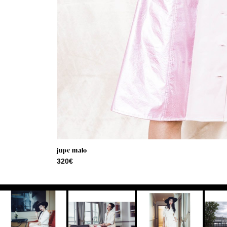
jupe malo
320
€