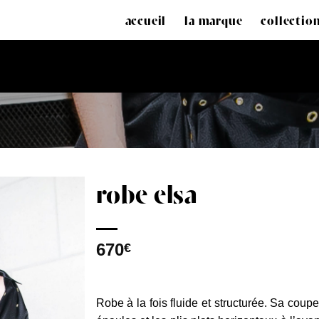
accueil
la marque
collectio
robe elsa
670
€
Robe à la fois fluide et structurée. Sa cou