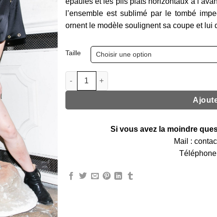
épaules et les plis plats horizontaux à l’av
l’ensemble est sublimé par le tombé impe
ornent le modèle soulignent sa coupe et lui d
Alternative:
Taille
quantité de robe elsa
Ajoute
Si vous avez la moindre ques
Mail : cont
Téléphone 